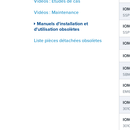
Vidéos : Études de cas
IOM
Vidéos : Maintenance
SSP
Manuels d'installation et
IOM
d'utilisation obsolètes
SSP
Liste pièces détachées obsolètes
IOM
IOM
IOM
SBM
IOM
EM6
IOM
301
IOM
301