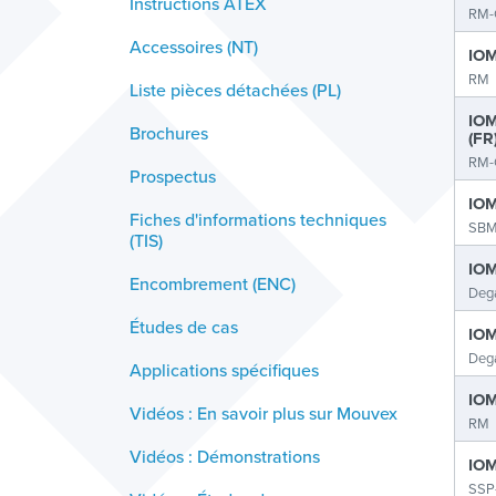
Instructions ATEX
RM-
Accessoires (NT)
IOM
RM
Liste pièces détachées (PL)
IO
Brochures
(FR
RM-
Prospectus
IOM
Fiches d'informations techniques
SBM
(TIS)
IOM
Encombrement (ENC)
Deg
Études de cas
IOM
Deg
Applications spécifiques
IOM
Vidéos : En savoir plus sur Mouvex
RM
Vidéos : Démonstrations
IOM
SSP