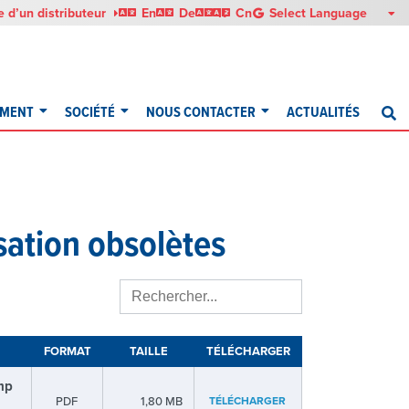
English
Deutsch
Italiano
中文
 d’un distributeur
En
De
It
Cn
EMENT
SOCIÉTÉ
NOUS CONTACTER
ACTUALITÉS
R
isation obsolètes
FORMAT
TAILLE
TÉLÉCHARGER
mp
PDF
1,80 MB
TÉLÉCHARGER