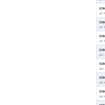
IOM
AF P
IOM
AF 
IOM
AF 
IOM
AG 
IOM
AG 
IOM
AK 
IOM
AK 