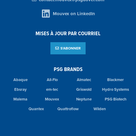
Mouvex on LinkedIn
MISES À JOUR PAR COURRIEL
S’ABONNER
PSG BRANDS
Abaque
All-Flo
Almatec
Blackmer
Ebsray
em-tec
Griswold
Hydro Systems
Malema
Mouvex
Neptune
PSG Biotech
Quantex
Quattroflow
Wilden