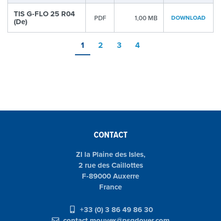
TIS G-FLO 25 R04
PDF
1,00 MB
DOWNLOAD
(De)
1
2
3
4
CONTACT
ZI la Plaine des Isles,
2 rue des Caillottes
F-89000 Auxerre
France
+33 (0) 3 86 49 86 30
contact.mouvex@psgdover.com