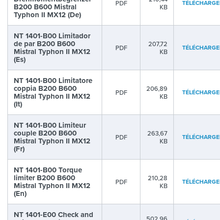
PDF
TÉLÉCHARGE
B200 B600 Mistral
KB
Typhon II MX12 (De)
NT 1401-B00 Limitador
de par B200 B600
207,72
PDF
TÉLÉCHARGE
Mistral Typhon II MX12
KB
(Es)
NT 1401-B00 Limitatore
coppia B200 B600
206,89
PDF
TÉLÉCHARGE
Mistral Typhon II MX12
KB
(It)
NT 1401-B00 Limiteur
couple B200 B600
263,67
PDF
TÉLÉCHARGE
Mistral Typhon II MX12
KB
(Fr)
NT 1401-B00 Torque
limiter B200 B600
210,28
PDF
TÉLÉCHARGE
Mistral Typhon II MX12
KB
(En)
NT 1401-E00 Check and
502,96