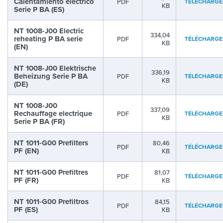
Calentamiento electrico
PDF
TÉLÉCHARGE
KB
Serie P BA (ES)
NT 1008-J00 Electric
334,04
reheating P BA serie
PDF
TÉLÉCHARGE
KB
(EN)
NT 1008-J00 Elektrische
336,19
Beheizung Serie P BA
PDF
TÉLÉCHARGE
KB
(DE)
NT 1008-J00
337,09
Rechauffage electrique
PDF
TÉLÉCHARGE
KB
Serie P BA (FR)
NT 1011-G00 Prefilters
80,46
PDF
TÉLÉCHARGE
PF (EN)
KB
NT 1011-G00 Prefiltres
81,07
PDF
TÉLÉCHARGE
PF (FR)
KB
NT 1011-G00 Prefiltros
84,15
PDF
TÉLÉCHARGE
PF (ES)
KB