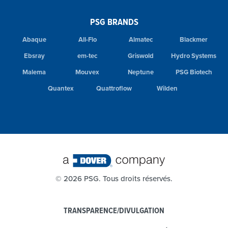
PSG BRANDS
Abaque
All-Flo
Almatec
Blackmer
Ebsray
em-tec
Griswold
Hydro Systems
Malema
Mouvex
Neptune
PSG Biotech
Quantex
Quattroflow
Wilden
©
2026 PSG. Tous droits réservés.
TRANSPARENCE/DIVULGATION