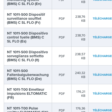
KB
(BMS) C SL FLO (En)
NT 1011-S00 Dispositif
238,76
surveillance soufflet
PDF
TÉLÉCHARGE
KB
(BMS) C SL FLO (Fr)
NT 1011-S00 Dispositivo
238,70
control fuelle (BMS) C
PDF
TÉLÉCHARGE
KB
SL FLO (Es)
NT 1011-S00 Dispositivo
238,57
sorveglianza soffietto
PDF
TÉLÉCHARGE
KB
(BMS) C SL FLO (It)
NT 1011-S00
240,32
Faltenbalguberwachung
PDF
TÉLÉCHARGE
KB
(BMS) C SL FLO (De)
NT 1011-T00 Emetteur
176,21
impulsions ELTOMATIC
PDF
TÉLÉCHARGE
KB
(FR)
NT 1011-T00 Pulse
176,36
PDF
TÉLÉCHARGE