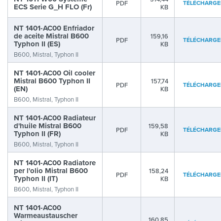
PDF
TÉLÉCHARGE
ECS Serie G_H FLO (Fr)
KB
NT 1401-AC00 Enfriador
de aceite Mistral B600
159,16
PDF
TÉLÉCHARGE
Typhon II (ES)
KB
B600, Mistral, Typhon II
NT 1401-AC00 Oil cooler
Mistral B600 Typhon II
157,74
PDF
TÉLÉCHARGE
(EN)
KB
B600, Mistral, Typhon II
NT 1401-AC00 Radiateur
d'huile Mistral B600
159,58
PDF
TÉLÉCHARGE
Typhon II (FR)
KB
B600, Mistral, Typhon II
NT 1401-AC00 Radiatore
per l'olio Mistral B600
158,24
PDF
TÉLÉCHARGE
Typhon II (IT)
KB
B600, Mistral, Typhon II
NT 1401-AC00
Warmeaustauscher
160,85