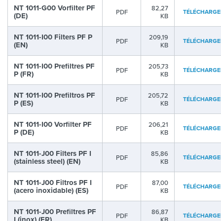
NT 1011-G00 Vorfilter PF
82,27
PDF
TÉLÉCHARGE
(DE)
KB
NT 1011-I00 Filters PF P
209,19
PDF
TÉLÉCHARGE
(EN)
KB
NT 1011-I00 Prefiltres PF
205,73
PDF
TÉLÉCHARGE
P (FR)
KB
NT 1011-I00 Prefiltros PF
205,72
PDF
TÉLÉCHARGE
P (ES)
KB
NT 1011-I00 Vorfilter PF
206,21
PDF
TÉLÉCHARGE
P (DE)
KB
NT 1011-J00 Filters PF I
85,86
PDF
TÉLÉCHARGE
(stainless steel) (EN)
KB
NT 1011-J00 Filtros PF I
87,00
PDF
TÉLÉCHARGE
(acero inoxidable) (ES)
KB
NT 1011-J00 Prefiltres PF
86,87
PDF
TÉLÉCHARGE
I (inox) (FR)
KB