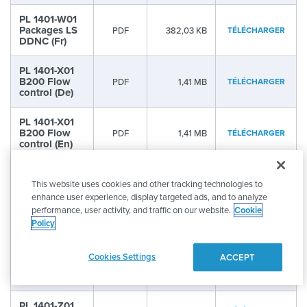
PL 1401-W01
Packages LS
PDF
382,03 KB
TÉLÉCHARGER
DDNC (Fr)
PL 1401-X01
B200 Flow
PDF
1,41 MB
TÉLÉCHARGER
control (De)
PL 1401-X01
B200 Flow
PDF
1,41 MB
TÉLÉCHARGER
control (En)
PL 1401-X01
B200 Flow
This website uses cookies and other tracking technologies to
PDF
1,41 MB
TÉLÉCHARGER
control (Fr)
enhance user experience, display targeted ads, and to analyze
performance, user activity, and traffic on our website.
Cookie
Policy
PL 1401-Z01
PDF
2,15 MB
TÉLÉCHARGER
MH6 (De)
Cookies Settings
ACCEPT
PL 1401-Z01
PDF
2,12 MB
TÉLÉCHARGER
MH6 (En)
PL 1401-Z01