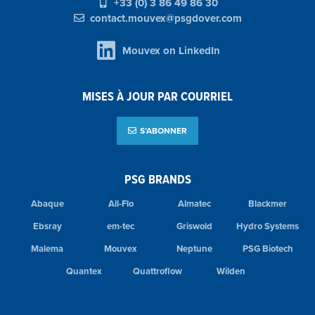
+33 (0) 3 86 49 86 30
contact.mouvex@psgdover.com
Mouvex on LinkedIn
MISES À JOUR PAR COURRIEL
S’ABONNER
PSG BRANDS
Abaque
All-Flo
Almatec
Blackmer
Ebsray
em-tec
Griswold
Hydro Systems
Malema
Mouvex
Neptune
PSG Biotech
Quantex
Quattroflow
Wilden