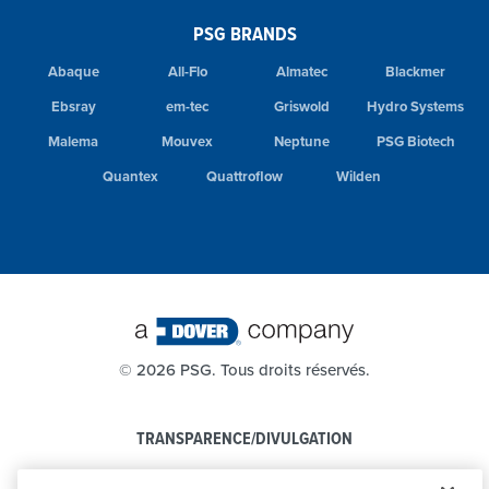
PSG BRANDS
Abaque
All-Flo
Almatec
Blackmer
Ebsray
em-tec
Griswold
Hydro Systems
Malema
Mouvex
Neptune
PSG Biotech
Quantex
Quattroflow
Wilden
©
2026 PSG. Tous droits réservés.
TRANSPARENCE/DIVULGATION
POLITIQUE DE CONFIDENTIALITÉ