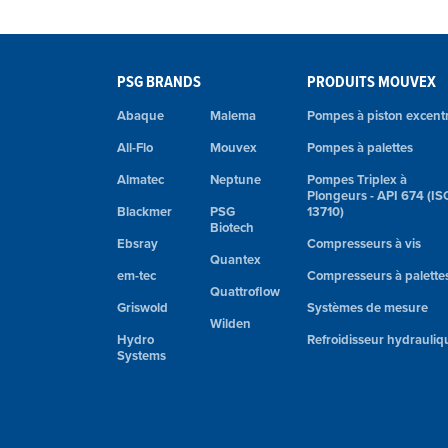
PSG BRANDS
PRODUITS MOUVEX
Abaque
Malema
Pompes à piston excent
All-Flo
Mouvex
Pompes à palettes
Almatec
Neptune
Pompes Triplex à
Plongeurs - API 674 (IS
Blackmer
PSG
13710)
Biotech
Ebsray
Compresseurs à vis
Quantex
em-tec
Compresseurs à palette
Quattroflow
Griswold
Systèmes de mesure
Wilden
Hydro
Refroidisseur hydrauliq
Systems