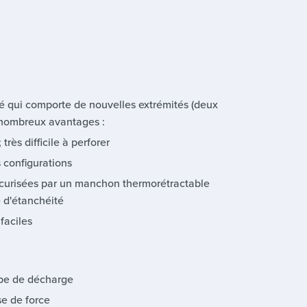
é qui comporte de nouvelles extrémités (deux
e nombreux avantages :
 très difficile à perforer
 configurations
écurisées par un manchon thermorétractable
 d'étanchéité
faciles
ape de décharge
se de force