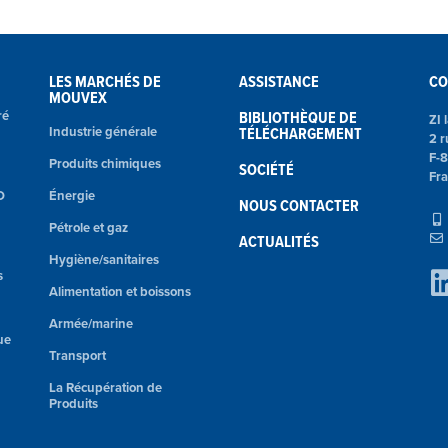
LES MARCHÉS DE
ASSISTANCE
CO
MOUVEX
ré
BIBLIOTHÈQUE DE
ZI 
Industrie générale
TÉLÉCHARGEMENT
2 r
F-
Produits chimiques
SOCIÉTÉ
Fr
O
Énergie
NOUS CONTACTER
Pétrole et gaz
ACTUALITÉS
Hygiène/sanitaires
s
Alimentation et boissons
Armée/marine
ue
Transport
La Récupération de
Produits