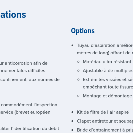
cations
Options
Tuyau d’aspiration amélior
mètres de long) offrant d
Matériau ultra résistant ;
r anticorrosion afin de
onnementales difficiles
Ajustable à de multiples
 confinement, aux normes de
Extrémités vissées et s
empêchant toute fissure
Montage et démontage 
uer commodément l'inspection
service (brevet européen
Kit de filtre de l’air aspiré
Clapet antiretour et soup
ter l’identification du débit
Bride d’entraînement à pri