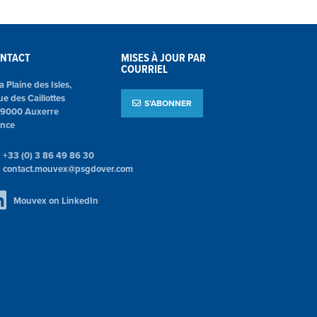
NTACT
MISES À JOUR PAR
COURRIEL
la Plaine des Isles,
ue des Caillottes
S’ABONNER
89000 Auxerre
ance
+33 (0) 3 86 49 86 30
contact.mouvex@psgdover.com
Mouvex on LinkedIn