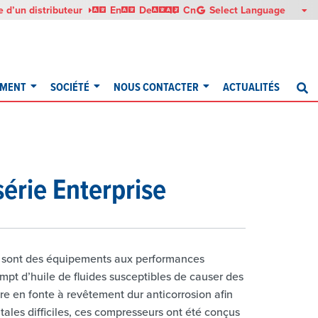
English
Deutsch
Italiano
中文
 d’un distributeur
En
De
It
Cn
EMENT
SOCIÉTÉ
NOUS CONTACTER
ACTUALITÉS
R
érie Enterprise
® sont des équipements aux performances
pt d’huile de fluides susceptibles de causer des
e en fonte à revêtement dur anticorrosion afin
tales difficiles, ces compresseurs ont été conçus