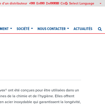
English
Deutsch
Italiano
中文
 d’un distributeur
En
De
It
Cn
EMENT
SOCIÉTÉ
NOUS CONTACTER
ACTUALITÉS
R
ex® ont été conçues pour être utilisées dans un
s de la chimie et de l’hygiène. Elles offrent
n acier inoxydable qui garantissent la longévité,