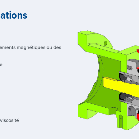
cations
lements magnétiques ou des
ue
viscosité