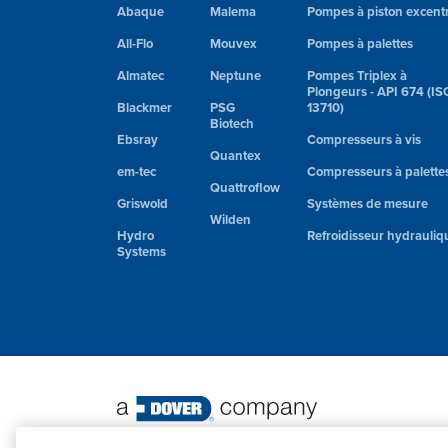
Abaque
Malema
Pompes à piston excent
All-Flo
Mouvex
Pompes à palettes
Almatec
Neptune
Pompes Triplex à
Plongeurs - API 674 (IS
Blackmer
PSG
13710)
Biotech
Ebsray
Compresseurs à vis
Quantex
em-tec
Compresseurs à palette
Quattroflow
Griswold
Systèmes de mesure
Wilden
Hydro
Refroidisseur hydrauliq
Systems
©
2026 PSG. Tous droits réservés.