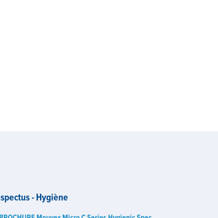
spectus - Hygiène
BROCHURE Mouvex Micro C Series Hygienic Spec