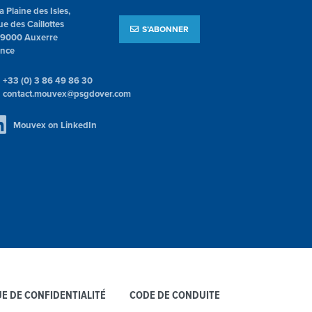
la Plaine des Isles,
ue des Caillottes
S’ABONNER
89000 Auxerre
ance
+33 (0) 3 86 49 86 30
contact.mouvex@psgdover.com
Mouvex on LinkedIn
UE DE CONFIDENTIALITÉ
CODE DE CONDUITE