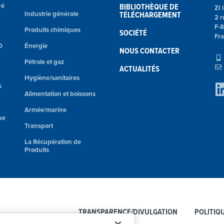
ré
BIBLIOTHÈQUE DE
ZI 
Industrie générale
TÉLÉCHARGEMENT
2 r
F-
Produits chimiques
SOCIÉTÉ
Fr
O
Énergie
NOUS CONTACTER
Pétrole et gaz
ACTUALITÉS
Hygiène/sanitaires
s
Alimentation et boissons
Armée/marine
ue
Transport
La Récupération de
Produits
TRANSPARENCE/DIVULGATION
POLITIQ