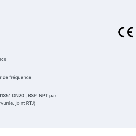
nce
r de fréquence
11851 DN20 , BSP, NPT par
rvurée, joint RTJ)