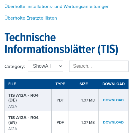
Überholte Installations- und Wartungsanleituingen
Überholte Ersatzteillisten
Technische
Informationsblätter (TIS)
Category:
FILE
TYPE
SIZE
DOWNLOAD
TIS A12A - R04
(DE)
PDF
1,07 MB
DOWNLOAD
A12A
TIS A12A - R04
(EN)
PDF
1,07 MB
DOWNLOAD
A12A