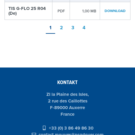
TIS G-FLO 25 R04
PDF
1,00 MB
DOWNLOAD
(De)
1
2
3
4
KONTAKT
ZI la Plaine des Isles,
2 rue des Caillottes
F-89000 Auxerre
France
+33 (0) 3 86 49 86 30
contact.mouvex@psgdover.com