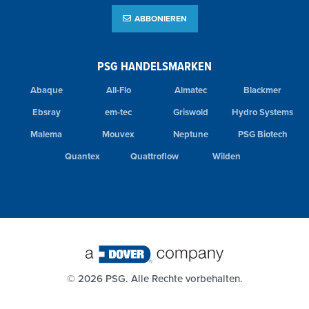
ABBONIEREN
PSG HANDELSMARKEN
Abaque
All-Flo
Almatec
Blackmer
Ebsray
em-tec
Griswold
Hydro Systems
Malema
Mouvex
Neptune
PSG Biotech
Quantex
Quattroflow
Wilden
©
2026 PSG. Alle Rechte vorbehalten.