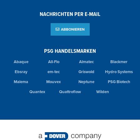
NACHRICHTEN PER E-MAIL
ABBONIEREN
PSG HANDELSMARKEN
Abaque
All-Flo
Almatec
Blackmer
Ebsray
em-tec
Griswold
Hydro Systems
Malema
Mouvex
Neptune
PSG Biotech
Quantex
Quattroflow
Wilden