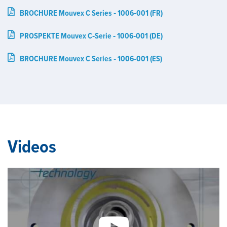
BROCHURE Mouvex C Series ‑ 1006‑001 (FR)
PROSPEKTE Mouvex C‑Serie ‑ 1006‑001 (DE)
BROCHURE Mouvex C Series ‑ 1006‑001 (ES)
Videos