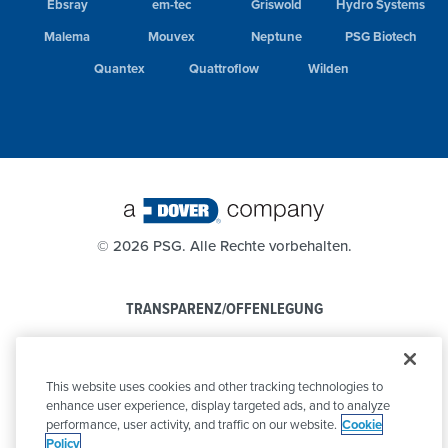
Ebsray
em-tec
Griswold
Hydro Systems
Malema
Mouvex
Neptune
PSG Biotech
Quantex
Quattroflow
Wilden
©
2026 PSG. Alle Rechte vorbehalten.
TRANSPARENZ/OFFENLEGUNG
DATENSCHUTZBESTIMMUNGEN
This website uses cookies and other tracking technologies to
VERHALTENSKODEX
enhance user experience, display targeted ads, and to analyze
performance, user activity, and traffic on our website.
Cookie
Policy