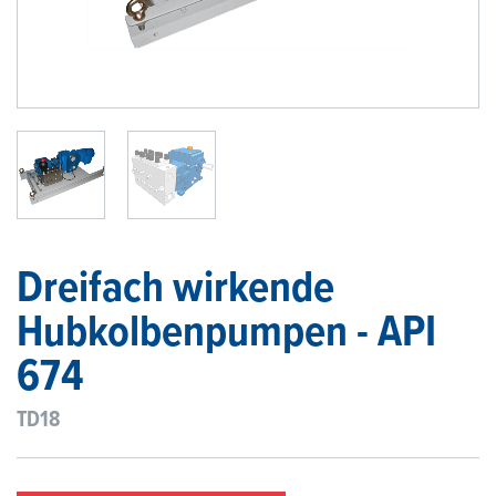
1
/
2
Dreifach wirkende
Hubkolbenpumpen - API
674
TD18