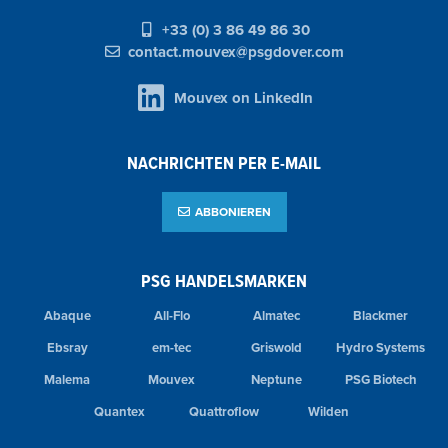
+33 (0) 3 86 49 86 30
contact.mouvex@psgdover.com
Mouvex on LinkedIn
NACHRICHTEN PER E-MAIL
ABBONIEREN
PSG HANDELSMARKEN
Abaque
All-Flo
Almatec
Blackmer
Ebsray
em-tec
Griswold
Hydro Systems
Malema
Mouvex
Neptune
PSG Biotech
Quantex
Quattroflow
Wilden