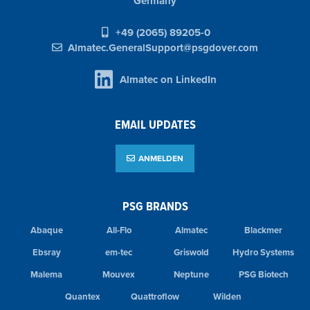
Germany
+49 (2065) 89205-0
Almatec.GeneralSupport@psgdover.com
Almatec on LinkedIn
EMAIL UPDATES
ANMELDEN
PSG BRANDS
Abaque
All-Flo
Almatec
Blackmer
Ebsray
em-tec
Griswold
Hydro Systems
Malema
Mouvex
Neptune
PSG Biotech
Quantex
Quattroflow
Wilden