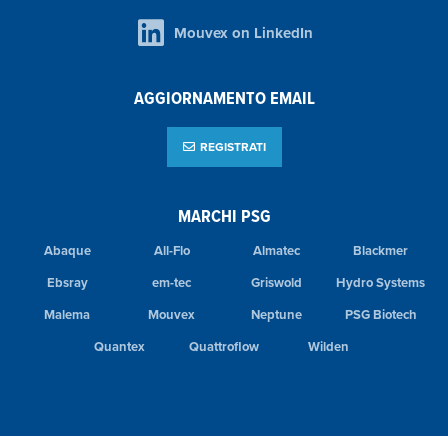
Mouvex on LinkedIn
AGGIORNAMENTO EMAIL
REGISTRATI
MARCHI PSG
Abaque
All-Flo
Almatec
Blackmer
Ebsray
em-tec
Griswold
Hydro Systems
Malema
Mouvex
Neptune
PSG Biotech
Quantex
Quattroflow
Wilden