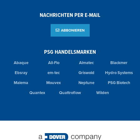
NACHRICHTEN PER E-MAIL
ABBONIEREN
PSG HANDELSMARKEN
Abaque
All-Flo
Almatec
Blackmer
Ebsray
em-tec
Griswold
Hydro Systems
Malema
Mouvex
Neptune
PSG Biotech
Quantex
Quattroflow
Wilden