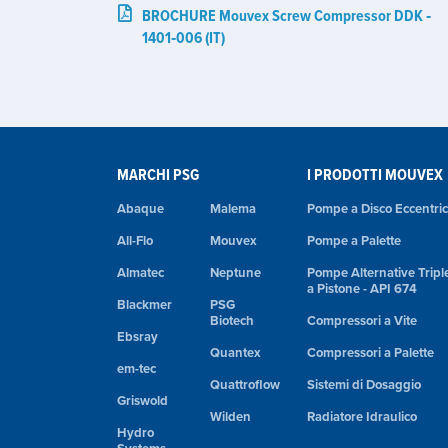
BROCHURE Mouvex Screw Compressor DDK ‑
1401‑006 (IT)
MARCHI PSG
I PRODOTTI MOUVEX
Abaque
Malema
Pompe a Disco Eccentri
All-Flo
Mouvex
Pompe a Palette
Almatec
Neptune
Pompe Alternative Tripl
a Pistone - API 674
Blackmer
PSG
Biotech
Compressori a Vite
Ebsray
Quantex
Compressori a Palette
em-tec
Quattroflow
Sistemi di Dosaggio
Griswold
Wilden
Radiatore Idraulico
Hydro