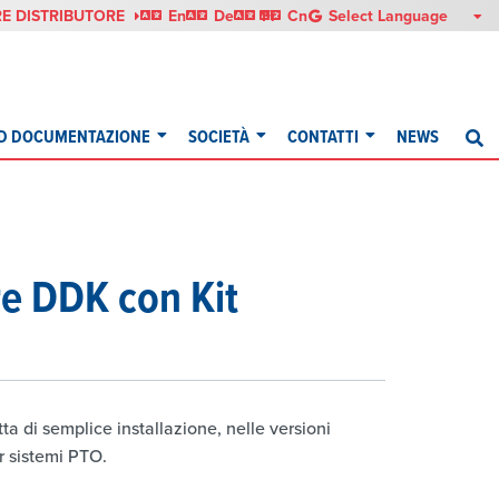
English
Deutsch
Français
中文
E DISTRIBUTORE
En
De
Fr
Cn
D DOCUMENTAZIONE
SOCIETÀ
CONTATTI
NEWS
Ri
e DDK con Kit
a di semplice installazione, nelle versioni
r sistemi PTO.