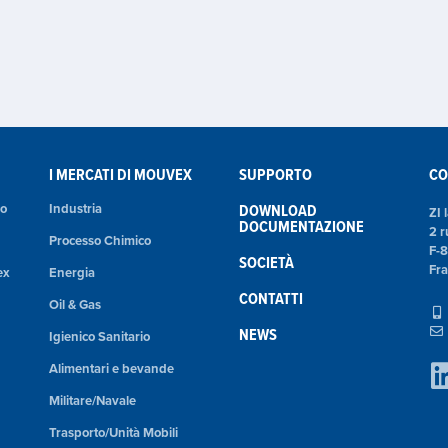
I MERCATI DI MOUVEX
SUPPORTO
CO
co
Industria
DOWNLOAD
ZI 
DOCUMENTAZIONE
2 r
Processo Chimico
F-
SOCIETÀ
Fr
ex
Energia
CONTATTI
Oil & Gas
NEWS
Igienico Sanitario
Alimentari e bevande
Militare/Navale
Trasporto/Unità Mobili