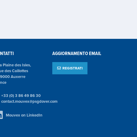
NTATTI
AGGIORNAMENTO EMAIL
la Plaine des Isles,
REGISTRATI
ue des Caillottes
89000 Auxerre
ance
+33 (0) 3 86 49 86 30
contact.mouvex@psgdover.com
Mouvex on LinkedIn