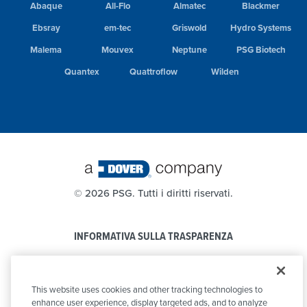
Abaque
All-Flo
Almatec
Blackmer
Ebsray
em-tec
Griswold
Hydro Systems
Malema
Mouvex
Neptune
PSG Biotech
Quantex
Quattroflow
Wilden
©
2026 PSG. Tutti i diritti riservati.
INFORMATIVA SULLA TRASPARENZA
PRIVACY POLICY
This website uses cookies and other tracking technologies to
CODICE DI CONDOTTA
enhance user experience, display targeted ads, and to analyze