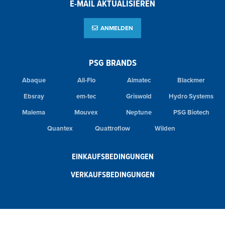
E-MAIL AKTUALISIEREN
ANMELDEN
PSG BRANDS
Abaque
All-Flo
Almatec
Blackmer
Ebsray
em-tec
Griswold
Hydro Systems
Malema
Mouvex
Neptune
PSG Biotech
Quantex
Quattroflow
Wilden
EINKAUFSBEDINGUNGEN
VERKAUFSBEDINGUNGEN