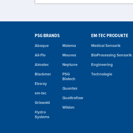
PSG BRANDS
EM-TEC PRODUKTE
Abaque
Malema
Medical Sensorik
All-Flo
Mouvex
BioProcessing Sensorik
Almatec
Neptune
Engineering
Blackmer
PSG
Technologie
Biotech
Ebsray
Quantex
em-tec
Quattroflow
Griswold
Wilden
Hydro
Systems