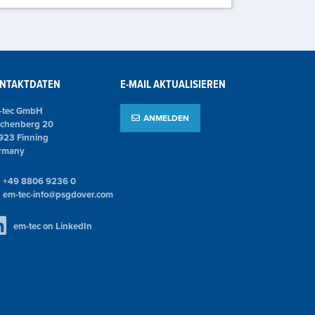
NTAKTDATEN
E-MAIL AKTUALISIEREN
-tec GmbH
ANMELDEN
rchenberg 20
923 Finning
rmany
+49 8806 9236 0
em-tec-info@psgdover.com
em-tec on LinkedIn