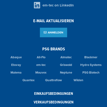
em-tec on LinkedIn
E-MAIL AKTUALISIEREN
ANMELDEN
PSG BRANDS
Abaque
All-Flo
Almatec
Blackmer
Ebsray
em-tec
Griswold
Hydro Systems
Malema
Mouvex
Neptune
PSG Biotech
Quantex
Quattroflow
Wilden
EINKAUFSBEDINGUNGEN
VERKAUFSBEDINGUNGEN