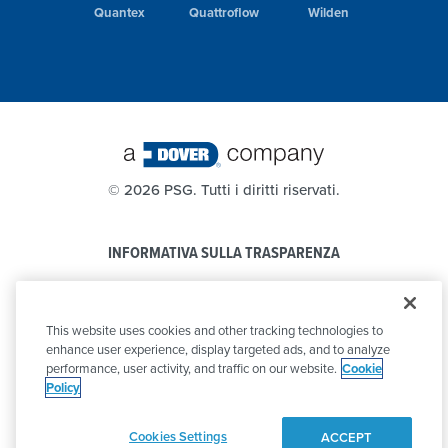
Quantex
Quattroflow
Wilden
©
2026 PSG. Tutti i diritti riservati.
INFORMATIVA SULLA TRASPARENZA
PRIVACY POLICY
This website uses cookies and other tracking technologies to
CODICE DI CONDOTTA
enhance user experience, display targeted ads, and to analyze
performance, user activity, and traffic on our website.
Cookie
Policy
Cookies Settings
ACCEPT