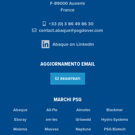
F-89000 Auxerre
France
+33 (0) 3 86 49 86 30
contact.abaque@psgdover.com
Abaque on LinkedIn
AGGIORNAMENTO EMAIL
REGISTRATI
MARCHI PSG
Abaque
All-Flo
Almatec
Blackmer
Ebsray
em-tec
Griswold
Hydro Systems
Malema
Mouvex
Neptune
PSG Biotech