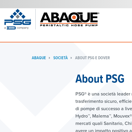
ABAQUE
SOCIETÀ
ABOUT PSG E DOVER
About PSG
PSG® è una società leader m
trasferimento sicuro, effici
di pompe di successo a liv
Hydro™, Malema™, Mouvex®, 
mercati quali Sanitario, C
avere un impatto positivo a