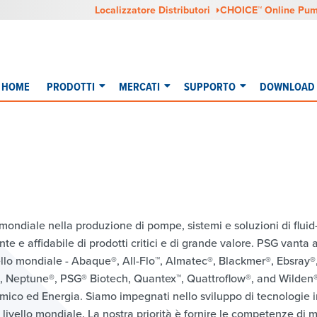
Localizzatore Distributori
CHOICE™ Online Pum
HOME
PRODOTTI
MERCATI
SUPPORTO
DOWNLOAD 
ondiale nella produzione di pompe, sistemi e soluzioni di fluid-
ente e affidabile di prodotti critici e di grande valore. PSG vanta 
ello mondiale - Abaque®, All-Flo™, Almatec®, Blackmer®, Ebsray®
Neptune®, PSG® Biotech, Quantex™, Quattroflow®, and Wilden® –
himico ed Energia. Siamo impegnati nello sviluppo di tecnologie
 livello mondiale. La nostra priorità è fornire le competenze di m