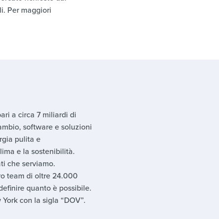
ali. Per maggiori
ri a circa 7 miliardi di
ambio, software e soluzioni
rgia pulita e
ima e la sostenibilità.
ati che serviamo.
ro team di oltre 24.000
efinire quanto è possibile.
w York con la sigla “DOV”.