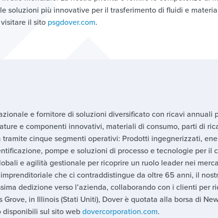
 le soluzioni più innovative per il trasferimento di fluidi e materi
visitare il sito
psgdover.com
.
ionale e fornitore di soluzioni diversificato con ricavi annuali pa
ture e componenti innovativi, materiali di consumo, parti di ric
za tramite cinque segmenti operativi: Prodotti ingegnerizzati, ene
tificazione, pompe e soluzioni di processo e tecnologie per il cl
ali e agilità gestionale per ricoprire un ruolo leader nei merc
imprenditoriale che ci contraddistingue da oltre 65 anni, il nost
ima dedizione verso l’azienda, collaborando con i clienti per rid
rove, in Illinois (Stati Uniti), Dover è quotata alla borsa di Ne
 disponibili sul sito web
dovercorporation.com
.