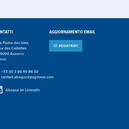
NTATTI
AGGIORNAMENTO EMAIL
la Plaine des Isles,
REGISTRATI
ue des Caillottes
89000 Auxerre
ance
+33 (0) 3 86 49 86 30
contact.abaque@psgdover.com
Abaque on LinkedIn