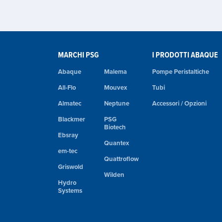
MARCHI PSG
I PRODOTTI ABAQUE
Abaque
Malema
Pompe Peristaltiche
All-Flo
Mouvex
Tubi
Almatec
Neptune
Accessori / Opzioni
Blackmer
PSG
Biotech
Ebsray
Quantex
em-tec
Quattroflow
Griswold
Wilden
Hydro
Systems