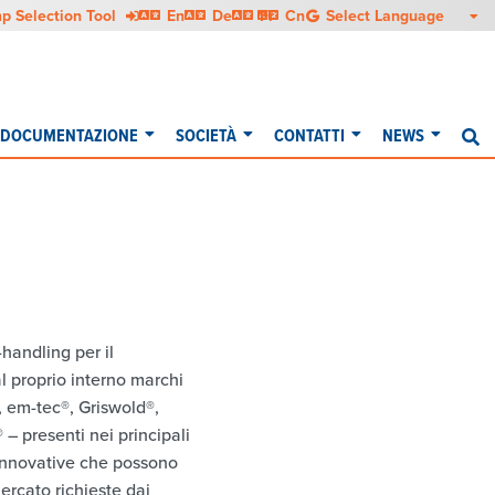
English
Deutsch
Français
中文
p Selection Tool
En
De
Fr
Cn
DOCUMENTAZIONE
SOCIETÀ
CONTATTI
NEWS
Ri
handling per il
al proprio interno marchi
, em-tec®, Griswold®,
 presenti nei principali
 innovative che possono
ercato richieste dai