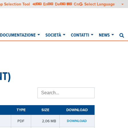
English
Deutsch
Français
中文
p Selection Tool
En
De
Fr
Cn
DOCUMENTAZIONE
SOCIETÀ
CONTATTI
NEWS
Ri
NT)
TYPE
SIZE
DOWNLOAD
PDF
2,06 MB
DOWNLOAD