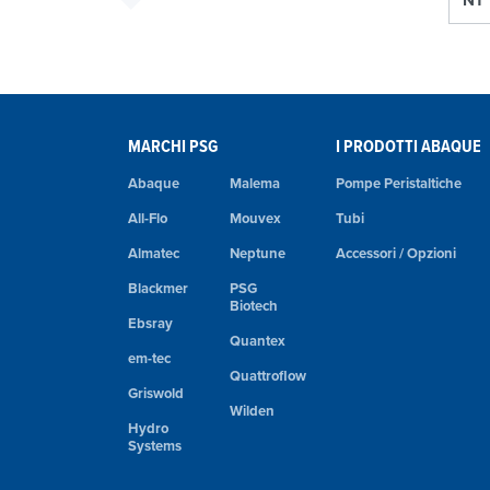
NT 
MARCHI PSG
I PRODOTTI ABAQUE
Abaque
Malema
Pompe Peristaltiche
All-Flo
Mouvex
Tubi
Almatec
Neptune
Accessori / Opzioni
Blackmer
PSG
Biotech
Ebsray
Quantex
em-tec
Quattroflow
Griswold
Wilden
Hydro
Systems