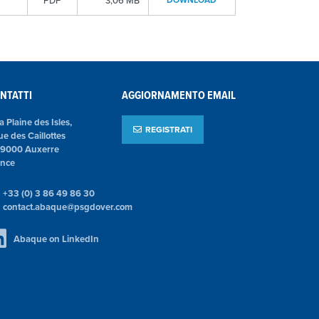
PDF
3,06 MB
NTATTI
AGGIORNAMENTO EMAIL
la Plaine des Isles,
REGISTRATI
ue des Caillottes
89000 Auxerre
ance
+33 (0) 3 86 49 86 30
contact.abaque@psgdover.com
Abaque on LinkedIn