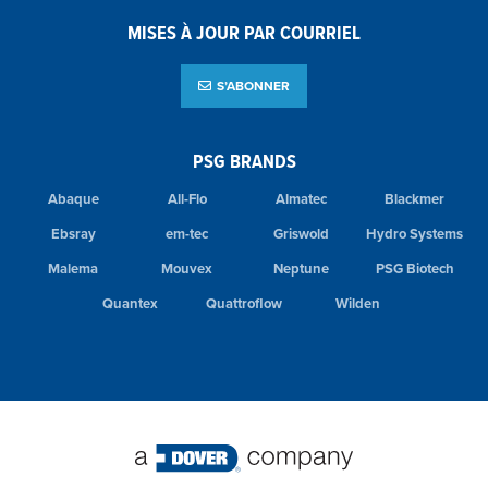
MISES À JOUR PAR COURRIEL
S’ABONNER
PSG BRANDS
Abaque
All-Flo
Almatec
Blackmer
Ebsray
em-tec
Griswold
Hydro Systems
Malema
Mouvex
Neptune
PSG Biotech
Quantex
Quattroflow
Wilden