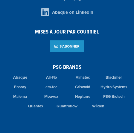
Abaque on LinkedIn
MISES À JOUR PAR COURRIEL
S’ABONNER
PSG BRANDS
Abaque
All-Flo
Almatec
Blackmer
Ebsray
em-tec
Griswold
Hydro Systems
Malema
Mouvex
Neptune
PSG Biotech
Quantex
Quattroflow
Wilden