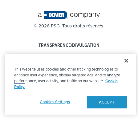
©
2026 PSG. Tous droits réservés.
TRANSPARENCE/DIVULGATION
POLITIQUE DE CONFIDENTIALITÉ
This website uses cookies and other tracking technologies to
CODE DE CONDUITE
enhance user experience, display targeted ads, and to analyze
performance, user activity, and traffic on our website.
Cookie
Policy
Cookies Settings
ACCEPT