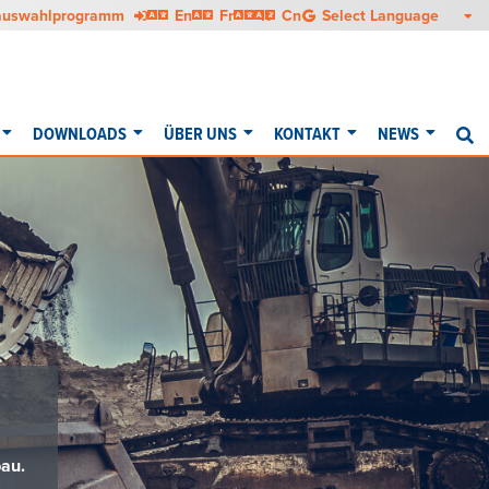
English
Français
Italiano
中文
auswahlprogramm
En
Fr
It
Cn
DOWNLOADS
ÜBER UNS
KONTAKT
NEWS
S
bau.