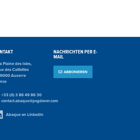
NTAKT
NACHRICHTEN PER E-
MAIL
la Plaine des Isles,
ue des Caillottes
ABBONIEREN
89000 Auxerre
ance
+33 (0) 3 86 49 86 30
contact.abaque@psgdover.com
Abaque on LinkedIn