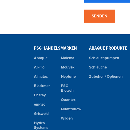
PSG HANDELSMARKEN
ABAQUE PRODUKTE
Abaque
Malema
Schlauchpumpen
All-Flo
Mouvex
Schläuche
Almatec
Neptune
Zubehör / Optionen
Blackmer
PSG
Biotech
Ebsray
Quantex
em-tec
Quattroflow
Griswold
Wilden
Hydro
Systems