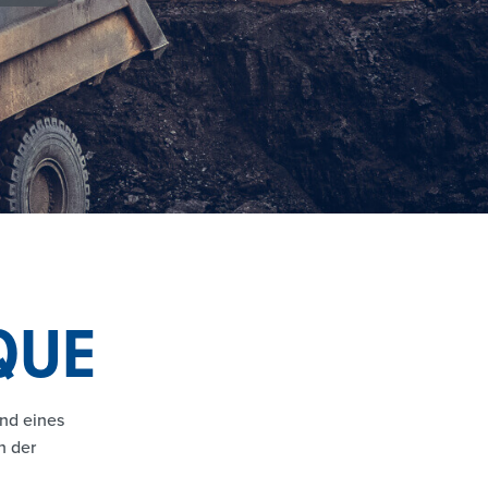
QUE
nd eines
n der